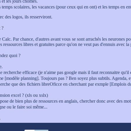
 et les jours chômés.
 temps scolaires, les vacances (pour ceux qui en ont) et les temps en ent
 des logos, ils resserviront.
 ?
e Calc. Par chance, d'autres avant vous se sont arrachés les neurones 
essources libres et gratuites parce qu'on ne veut pas d'ennuis avec la 
ndez quoi ?
e.
 recherche efficace (je n'aime pas google mais il faut reconnaitre qu'il e
e [modèle planning]. Toujours pas ? Ben soyez plus subtils. Agenda, emp
cherche que des fichiers libreOficce en cherchant par exmple [Emplois d
nsion excel ? (xls ou xslx)
ispose de bien plus de ressources en anglais, chercher donc avec des mots
ne ou le faire soi même...
.