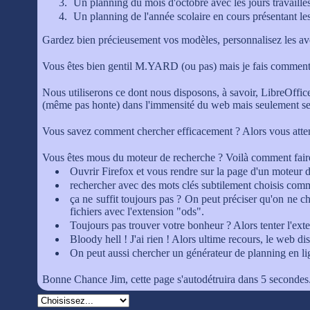
Un planning du mois d'octobre avec les jours travaillés
Un planning de l'année scolaire en cours présentant les
Gardez bien précieusement vos modèles, personnalisez les avec
Vous êtes bien gentil M.YARD (ou pas) mais je fais comment
Nous utiliserons ce dont nous disposons, à savoir, LibreOffic
(même pas honte) dans l'immensité du web mais seulement ses r
Vous savez comment chercher efficacement ? Alors vous atte
Vous êtes mous du moteur de recherche ? Voilà comment fair
Ouvrir Firefox et vous rendre sur la page d'un moteur de
rechercher avec des mots clés subtilement choisis comm
ça ne suffit toujours pas ? On peut préciser qu'on ne 
fichiers avec l'extension "ods".
Toujours pas trouver votre bonheur ? Alors tenter l'exte
Bloody hell ! J'ai rien ! Alors ultime recours, le web d
On peut aussi chercher un générateur de planning en lig
Bonne Chance Jim, cette page s'autodétruira dans 5 secondes