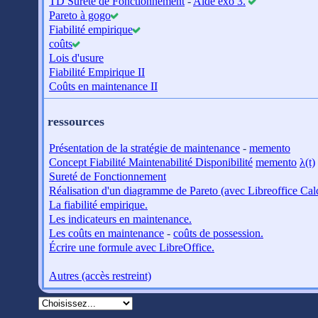
TD Sureté de Fonctionnement
-
Aide exo 3.
Pareto à gogo
Fiabilité empirique
coûts
Lois d'usure
Fiabilité Empirique II
Coûts en maintenance II
ressources
Présentation de la stratégie de maintenance
-
memento
Concept Fiabilité Maintenabilité Disponibilité
memento
λ(t)
Sureté de Fonctionnement
Réalisation d'un diagramme de Pareto (avec Libreoffice Cal
La fiabilité empirique.
Les indicateurs en maintenance.
Les coûts en maintenance
-
coûts de possession.
Écrire une formule avec LibreOffice.
Autres (accès restreint)